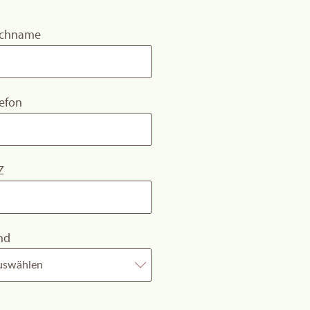
chname
lefon
Z
nd