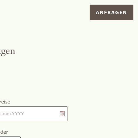
ANFRAGEN
agen
reise
nder